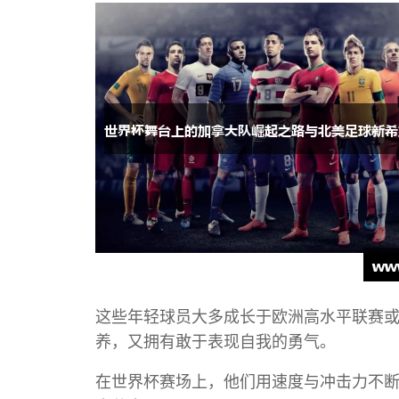
这些年轻球员大多成长于欧洲高水平联赛
养，又拥有敢于表现自我的勇气。
在世界杯赛场上，他们用速度与冲击力不