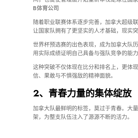
B体育公司
随着职业联赛体系逐步完善，加拿大超级
让国家队拥有了更坚实的人才基础，现实
世界杯预选赛的出色表现，成为加拿大队
用实际成绩证明自己具备与强队竞争的能
这种突破不仅体现在比分和排名上，更体
信、果敢与不惧强敌的精神面貌。
2、青春力量的集体绽放
加拿大队最鲜明的标签，莫过于青春。大
架，为整支队伍注入了源源不断的活力。