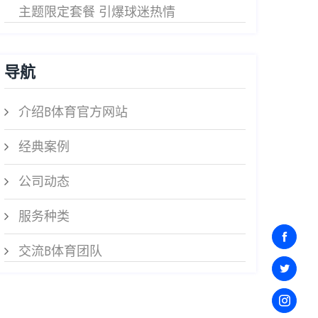
主题限定套餐 引爆球迷热情
导航
介绍B体育官方网站
经典案例
公司动态
服务种类
交流B体育团队