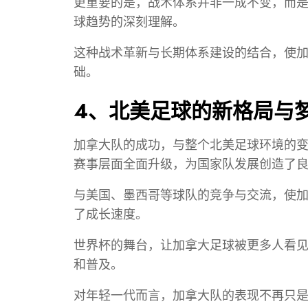
更重要的是，战术体系并非一成不变，而
球趋势的深刻理解。
这种战术革新与长期体系建设的结合，使
础。
4、北美足球的新格局与
加拿大队的成功，与整个北美足球环境的
赛事层面全面升级，为国家队发展创造了
与美国、墨西哥等球队的竞争与交流，使
了成长速度。
世界杯的舞台，让加拿大足球被更多人看
和普及。
对年轻一代而言，加拿大队的表现不再只