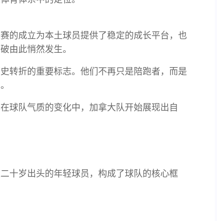
联赛的成立为本土球员提供了稳定的成长平台，也
突破由此悄然发生。
历史转折的重要标志。他们不再只是陪跑者，而是
力。
现在球队气质的变化中，加拿大队开始展现出自
量二十岁出头的年轻球员，构成了球队的核心框