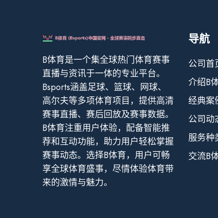
导航
B体育是一个集全球热门体育赛事
公司首
直播与资讯于一体的专业平台。
介绍B
Bsports涵盖足球、篮球、网球、
经典案
高尔夫等多项体育项目，提供高清
赛事直播、赛后回放及赛事数据。
公司动
B体育注重用户体验，配备智能推
服务种
荐和互动功能，助力用户轻松掌握
赛事动态。选择B体育，用户可畅
交流B
享全球体育盛事，尽情体验体育带
来的激情与魅力。