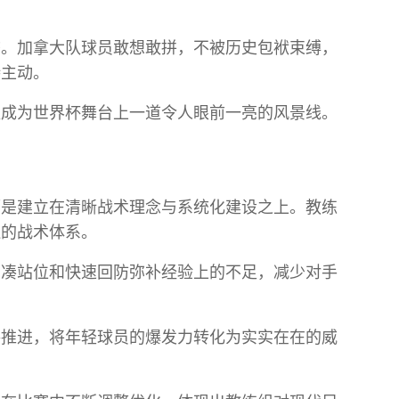
态。加拿大队球员敢想敢拼，不被历史包袱束缚，
持主动。
队成为世界杯舞台上一道令人眼前一亮的风景线。
而是建立在清晰战术理念与系统化建设之上。教练
迫的战术体系。
紧凑站位和快速回防弥补经验上的不足，减少对手
路推进，将年轻球员的爆发力转化为实实在在的威