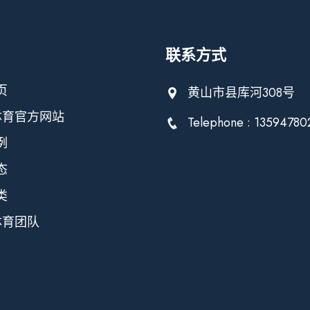
联系方式
页
黄山市县库河308号
体育官方网站
Telephone : 1359478
例
态
类
体育团队