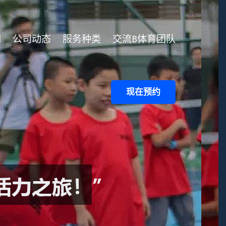
例
公司动态
服务种类
交流B体育团队
现在预约