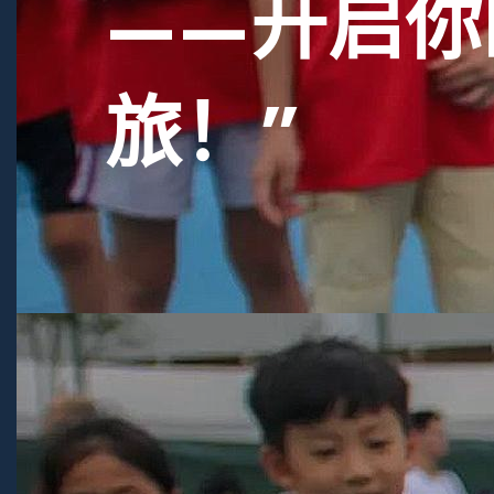
——开启你
旅！”