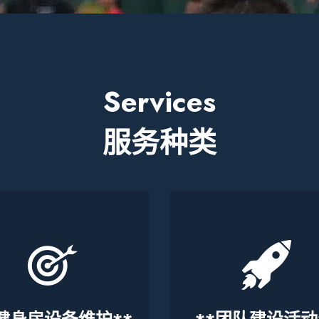
Services
服务种类