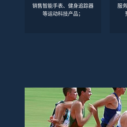
销售智能手表、健身追踪器
服
等运动科技产品；