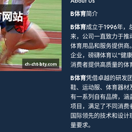
About Us
B体育
简介
B体育
成立于1996年
来，公司一直致力于推
体育用品和服务提供商
企业，磅礴体育以“健
消费者提供高质量的体
B体育
凭借卓越的研发
鞋、运动服、体育器材
有一系列自有品牌，涵
项目，满足了不同消费
国际领先的技术和设计
量要求。