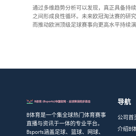
通过多维趋势分析可以发现，真正具备持
之间形成良性循环。未来欧冠淘汰赛的研
而推动欧洲顶级足球赛事向更高水平持续
导航
B体育是一个集全球热门体育赛事
公司首
直播与资讯于一体的专业平台。
介绍B
Bsports涵盖足球、篮球、网球、