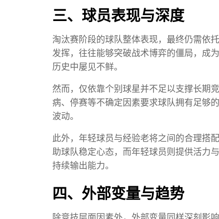
三、球员表现与深度
淘汰赛阶段的球队整体表现，最终仍需依
发挥，往往能够突破战术博弈的僵局，成为
历史中屡见不鲜。
然而，仅依靠个别球星并不足以支撑长期
病、停赛等不确定因素要求球队拥有足够
波动。
此外，年轻球员与经验老将之间的合理搭
助球队稳定心态，而年轻球员则提供活力
持续输出能力。
四、外部变量与趋势
除竞技层面因素外，外部变量同样深刻影