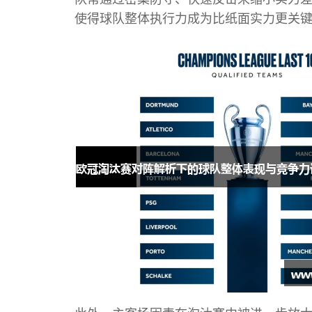
使得球队整体执行力成为比纸面实力更关