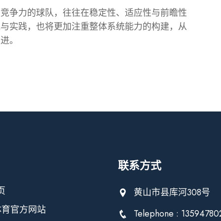
续竞争力的球队，往往在稳定性、适应性与前瞻性
究与实践，也将更加注重整体系统能力的构建，从
演进。
联系方式
页
黄山市县库河308号
体育官方网站
Telephone : 1359478