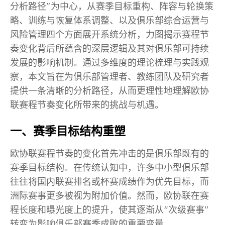
分析路径”为中心，从赛季目标重构、阵容与轮换策
略、训练与恢复体系调整、以及俱乐部综合运营与
风险管理四个方面展开系统分析，力图揭示赛程节
奏变化背后所蕴含的深层逻辑及其对俱乐部可持续
发展的影响机制。通过多维度的理论梳理与实践观
察，本文旨在为俱乐部管理者、教练团队及研究者
提供一条清晰的分析路径，从而更理性地理解欧协
联赛程节奏变化所带来的挑战与机遇。
一、赛季目标结构重塑
欧协联赛程节奏的变化首先冲击的是俱乐部既有的
赛季目标结构。在传统认知中，许多中小型俱乐部
往往将国内联赛排名或杯赛成绩作为优先目标，而
洲际赛事更多被视为附加价值。然而，欧协联在赛
程长度和曝光度上的提升，使其逐渐从“次级赛事”
转变为影响俱乐部赛季成败的重要变量。