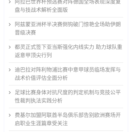
阿拉巴世界杯预选赛对阵德国全场表现深度复
盘与技战术解析全面版
阿兹蒙亚洲杯半决赛倒钩破门惊艳全场助伊朗
晋级决赛
都灵正式签下亚当斯强化内线实力 助力球队重
返意甲顶尖行列
迪巴拉对阵利物浦比赛中意甲球员临场发挥与
战术价值评估全面分析
足球比赛身体对抗尺度的判定机制与竞技公平
性裁判执法实践分析
费基尔加盟阿联酋半岛俱乐部告别欧洲赛场开
启职业生涯篇章受关注