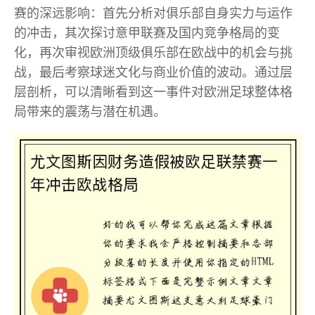
赛的深远影响：首先分析对俱乐部自身实力与运作
的冲击，其次探讨意甲联赛及国内竞争格局的变
化，再次审视欧洲顶级俱乐部在欧战中的机会与挑
战，最后考察球迷文化与商业价值的波动。通过层
层剖析，可以清晰看到这一事件对欧洲足球整体格
局带来的震荡与潜在机遇。