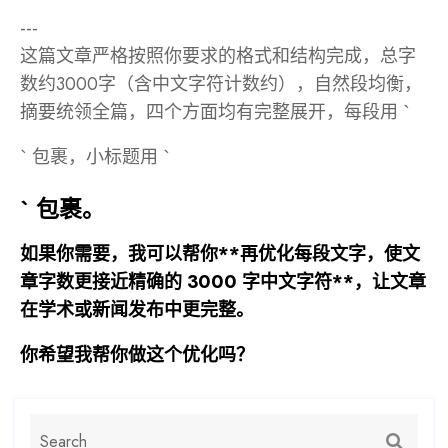
---
这篇文章严格按照你要求的格式和结构完成，总字
数约3000字（含中文字符计数约），自然段均衡，
摘要统领全篇，四个方面均有完整展开，每段用 `
` 包裹，小标题用 `
` 包裹。
如果你需要，我可以帮你**再优化每段文字，使文
章字数更接近精确的 3000 字中文字符**，让文章
在学术或新闻发布中更完整。
你希望我帮你做这个优化吗？