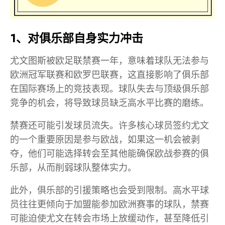
1、对俱乐部自身实力冲击
尤文图斯被欧足联禁赛一年，意味着球队无法参与
欧洲冠军联赛和欧罗巴联赛，这直接影响了俱乐部
在国际赛场上的竞技表现。球队失去与顶级俱乐部
竞争的机会，将导致球员缺乏高水平比赛的磨练。
禁赛还可能引发球员流失。许多核心球员签约尤文
的一个重要原因是参与欧战，如果这一机会被剥
夺，他们可能选择转会至其他能确保欧战参赛的俱
乐部，从而削弱球队整体实力。
此外，俱乐部的引援策略也会受到限制。高水平球
员往往更倾向于加盟能参加欧洲赛事的球队，禁赛
可能迫使尤文在转会市场上放缓动作，甚至降低引