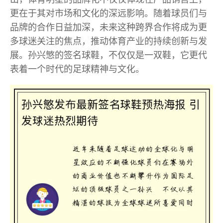
更在于其对市场和文化的深远影响。随着球员们与
品牌的合作日益加深，未来这种跨界合作将成为更
多球迷关注的焦点，推动体育产业的持续创新与发
展。孙兴慜的签名球鞋，不仅仅是一双鞋，它更代
表着一个时代的足球精神与文化。