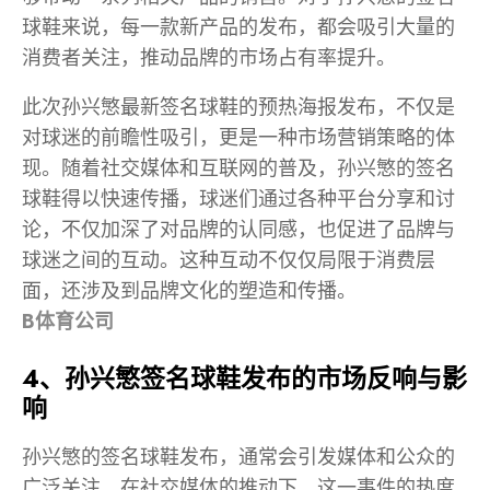
球鞋来说，每一款新产品的发布，都会吸引大量的
消费者关注，推动品牌的市场占有率提升。
此次孙兴慜最新签名球鞋的预热海报发布，不仅是
对球迷的前瞻性吸引，更是一种市场营销策略的体
现。随着社交媒体和互联网的普及，孙兴慜的签名
球鞋得以快速传播，球迷们通过各种平台分享和讨
论，不仅加深了对品牌的认同感，也促进了品牌与
球迷之间的互动。这种互动不仅仅局限于消费层
面，还涉及到品牌文化的塑造和传播。
B体育公司
4、孙兴慜签名球鞋发布的市场反响与影
响
孙兴慜的签名球鞋发布，通常会引发媒体和公众的
广泛关注。在社交媒体的推动下，这一事件的热度