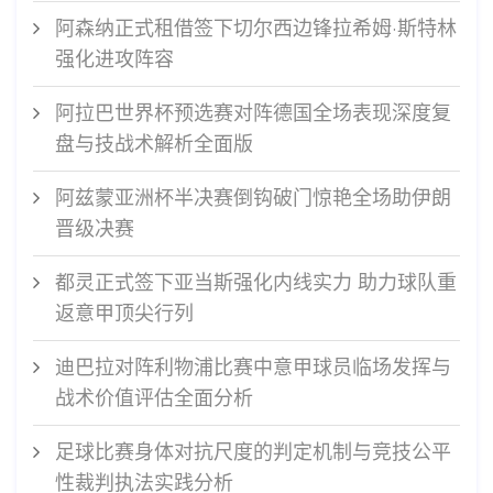
阿森纳正式租借签下切尔西边锋拉希姆·斯特林
强化进攻阵容
阿拉巴世界杯预选赛对阵德国全场表现深度复
盘与技战术解析全面版
阿兹蒙亚洲杯半决赛倒钩破门惊艳全场助伊朗
晋级决赛
都灵正式签下亚当斯强化内线实力 助力球队重
返意甲顶尖行列
迪巴拉对阵利物浦比赛中意甲球员临场发挥与
战术价值评估全面分析
足球比赛身体对抗尺度的判定机制与竞技公平
性裁判执法实践分析