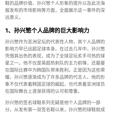
鞋的品牌价值、孙兴慜个人形象的提升以及此次海
报发布的市场影响等方面，全面展示这一事件的深
远意义。
1、孙兴慜个人品牌的巨大影响力
孙兴慜作为亚洲足坛的代表性人物，其个人品牌的
影响力早已远超足球本身。在过去几年中，孙兴慜
凭借其出色的表现，成为了全球足坛炙手可热的球
星之一。他不仅是英超热刺队的主力前锋，还屡屡
在国际比赛中为韩国队带来胜利。正是因为这些荣
耀，孙兴慜逐渐成为了许多品牌的代言人。他的形
象不仅代表着韩国足球的崛起，也代表着亚洲球员
在国际舞台上逐渐获得的认可和尊重。
孙兴慜的签名球鞋系列无疑是他个人品牌的一部
分。从发布第一双签名鞋以来，孙兴慜的球鞋就成