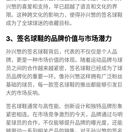
兴慜的喜爱和支持，早已超越了语言和文化的界
限。这种跨文化的影响力，使得孙兴慜的签名球鞋
成为了全球球迷的收藏目标。
3、签名球鞋的品牌价值与市场潜力
孙兴慜的签名球鞋背后，代表的不仅仅是个人品
牌，更是一种市场价值的体现。随着运动品牌与球
员之间的合作越来越紧密，签名球鞋已经成为了球
员品牌化的重要一环。像孙兴慜这样拥有广泛粉丝
基础的球员，每一款签名球鞋的推出都能够引发巨
大的市场反响。
签名球鞋通常与高性能、创新设计和独特品牌形象
紧密相连。在市场竞争激烈的今天，品牌通过与明
星球员的合作，不仅能够提升品牌的曝光度，还能
够带动一系列相关产品的销售。对于孙兴慜的签名