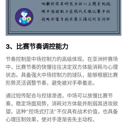
3、比赛节奏调控能力
节奏控制是中场控制力的高级体现。在亚洲杯赛场
中，比赛节奏的快慢往往决定双方体能消耗与心理
状态。具备强大中场控制力的球队，能够根据比赛
形势灵活调整节奏，避免被对手牵着走。
通过短传配合与控球渗透，中场可以放慢比赛节
奏，稳定场面局势，消耗对方体能并削弱其进攻欲
望。这种“控场式打法”不仅具有战术价值，也具备
心理压制效果，使对手逐渐丧失主动权。