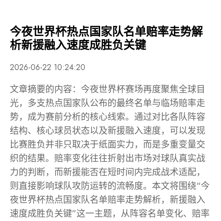
今夜世界杯热点国家队名单赔率走势解
析新援融入速度成胜负关键
2026-06-22 10:24:20
文章摘要的内容：今夜世界杯赛场再度聚焦全球目
光，多支热点国家队公布的最终名单与临场赔率走
势，成为赛前分析的核心线索。通过对比各队阵容
结构、核心球员状态以及新援融入速度，可以发现
比赛胜负并非只取决于纸面实力，而是多重变量交
织的结果。赔率变化往往折射出市场对球队真实战
力的判断，而新援能否在短时间内完成战术适配，
则直接影响球队攻防运转的流畅度。本文将围绕“今
夜世界杯热点国家队名单赔率走势解析，新援融入
速度成胜负关键”这一主题，从阵容名单变化、赔率