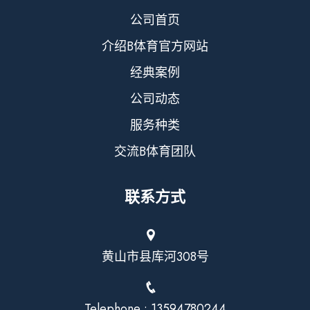
公司首页
介绍B体育官方网站
经典案例
公司动态
服务种类
交流B体育团队
联系方式
黄山市县库河308号
Telephone : 13594780244