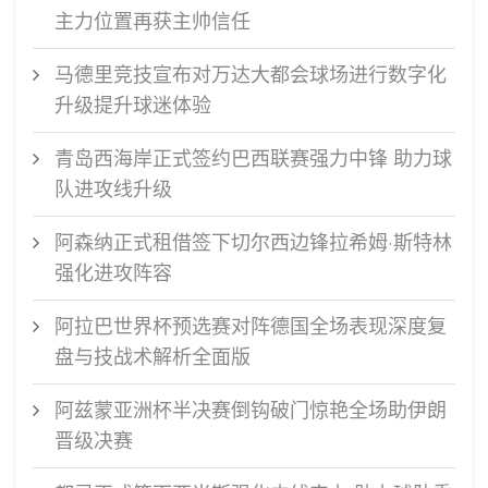
主力位置再获主帅信任
马德里竞技宣布对万达大都会球场进行数字化
升级提升球迷体验
青岛西海岸正式签约巴西联赛强力中锋 助力球
队进攻线升级
阿森纳正式租借签下切尔西边锋拉希姆·斯特林
强化进攻阵容
阿拉巴世界杯预选赛对阵德国全场表现深度复
盘与技战术解析全面版
阿兹蒙亚洲杯半决赛倒钩破门惊艳全场助伊朗
晋级决赛