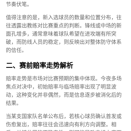
节奏伏笔。
值得注意的是，新入选球员的数量和位置分布，往
往透露出教练对比赛重点的判断。锋线或中场的新
面孔增多，通常意味着球队希望在进攻端有所突
破，而防线人员的稳定，则反映出对整体防守体系
的信任。
二、赛前赔率走势解析
赔率走势是市场对比赛预期的集中体现。今夜多场
焦点对决中，初始赔率与临场赔率出现了明显波
动，这种变化并非偶然，而是信息逐步被消化后的
结果。
当某支国家队名单公布后，若核心球员确认首发或
伤愈复出，赔率往往会迅速向有利方向调整。相