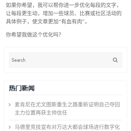
如果你希望，我可以帮你进一步优化每段的文字，
让每段更生动，增加一些球员、比赛或社区活动的
具体例子，使文章更加“有血有肉”。
你希望我做这个优化吗？
热门新闻
麦肯尼在尤文图斯重生之路重新证明自己夺回
主力位置再获主帅信任
马德里竞技宣布对万达大都会球场进行数字化