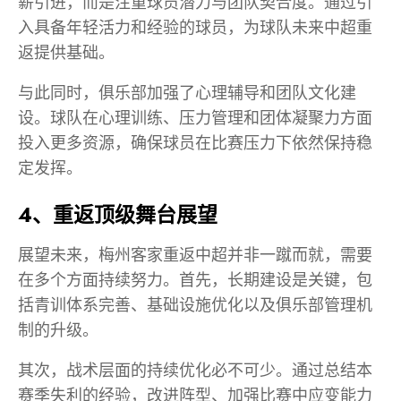
薪引进，而是注重球员潜力与团队契合度。通过引
入具备年轻活力和经验的球员，为球队未来中超重
返提供基础。
与此同时，俱乐部加强了心理辅导和团队文化建
设。球队在心理训练、压力管理和团体凝聚力方面
投入更多资源，确保球员在比赛压力下依然保持稳
定发挥。
4、重返顶级舞台展望
展望未来，梅州客家重返中超并非一蹴而就，需要
在多个方面持续努力。首先，长期建设是关键，包
括青训体系完善、基础设施优化以及俱乐部管理机
制的升级。
其次，战术层面的持续优化必不可少。通过总结本
赛季失利的经验，改进阵型、加强比赛中应变能力