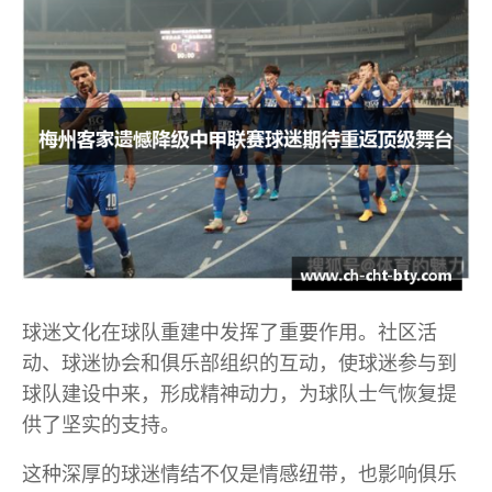
球迷文化在球队重建中发挥了重要作用。社区活
动、球迷协会和俱乐部组织的互动，使球迷参与到
球队建设中来，形成精神动力，为球队士气恢复提
供了坚实的支持。
这种深厚的球迷情结不仅是情感纽带，也影响俱乐