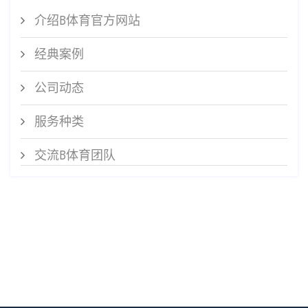
介绍B体育官方网站
经典案例
公司动态
服务种类
交流B体育团队