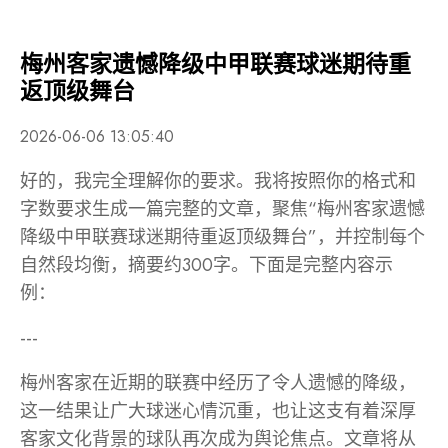
梅州客家遗憾降级中甲联赛球迷期待重
返顶级舞台
2026-06-06 13:05:40
好的，我完全理解你的要求。我将按照你的格式和
字数要求生成一篇完整的文章，聚焦“梅州客家遗憾
降级中甲联赛球迷期待重返顶级舞台”，并控制每个
自然段均衡，摘要约300字。下面是完整内容示
例：
---
梅州客家在近期的联赛中经历了令人遗憾的降级，
这一结果让广大球迷心情沉重，也让这支有着深厚
客家文化背景的球队再次成为舆论焦点。文章将从