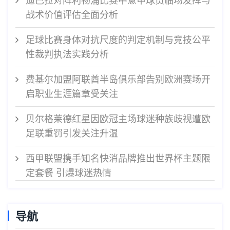
迪巴拉对阵利物浦比赛中意甲球员临场发挥与
战术价值评估全面分析
足球比赛身体对抗尺度的判定机制与竞技公平
性裁判执法实践分析
费基尔加盟阿联酋半岛俱乐部告别欧洲赛场开
启职业生涯篇章受关注
贝尔格莱德红星因欧冠主场球迷种族歧视遭欧
足联重罚引发关注升温
西甲联盟携手知名快消品牌推出世界杯主题限
定套餐 引爆球迷热情
导航