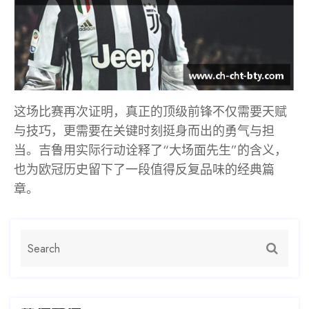
这场比赛再次证明，真正的顶级前锋不仅需要天赋
与技巧，更需要在关键时刻挺身而出的勇气与担
当。吉鲁用实际行动诠释了“大场面先生”的含义，
也为欧冠历史留下了一段值得反复品味的经典篇
章。