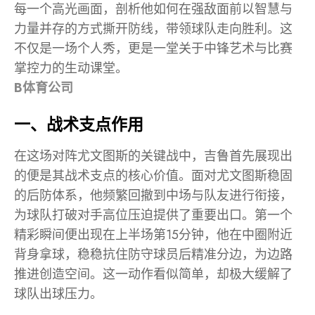
每一个高光画面，剖析他如何在强敌面前以智慧与
力量并存的方式撕开防线，带领球队走向胜利。这
不仅是一场个人秀，更是一堂关于中锋艺术与比赛
掌控力的生动课堂。
B体育公司
一、战术支点作用
在这场对阵尤文图斯的关键战中，吉鲁首先展现出
的便是其战术支点的核心价值。面对尤文图斯稳固
的后防体系，他频繁回撤到中场与队友进行衔接，
为球队打破对手高位压迫提供了重要出口。第一个
精彩瞬间便出现在上半场第15分钟，他在中圈附近
背身拿球，稳稳抗住防守球员后精准分边，为边路
推进创造空间。这一动作看似简单，却极大缓解了
球队出球压力。