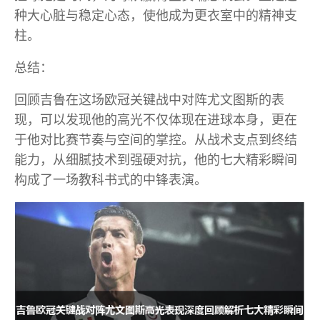
种大心脏与稳定心态，使他成为更衣室中的精神支
柱。
总结：
回顾吉鲁在这场欧冠关键战中对阵尤文图斯的表
现，可以发现他的高光不仅体现在进球本身，更在
于他对比赛节奏与空间的掌控。从战术支点到终结
能力，从细腻技术到强硬对抗，他的七大精彩瞬间
构成了一场教科书式的中锋表演。