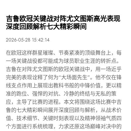
吉鲁欧冠关键战对阵尤文图斯高光表现
深度回顾解析七大精彩瞬间
2026-05-28 15:42:14
在欧冠这样群星璀璨、节奏紧凑的顶级舞台上，每
一场关键战役都可能成为球员职业生涯的转折点。
吉鲁在对阵尤文图斯的欧冠关键战中，用一场近乎
完美的表现诠释了何为“大场面先生”。他不仅在锋
线支点作用上展现出教科书般的中锋价值，更以精
准的跑位、强悍的对抗、冷静的终结与无私的策
应，主导了比赛的进程。本文将围绕这场比赛中吉
鲁的七大精彩瞬间展开深度回顾与解析，从战术价
值、技术细节、关键时刻表现以及精神领袖气质四
个方面进行系统梳理，力求还原这场巅峰对决中的