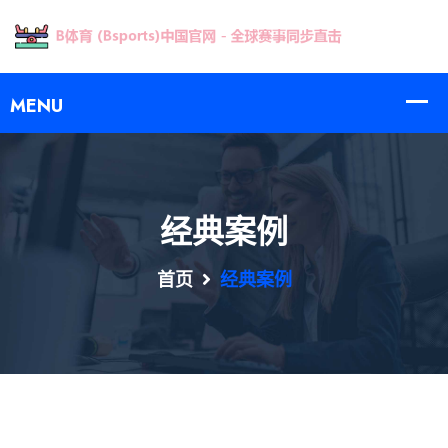
经典案例
首页
经典案例