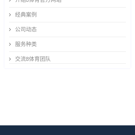
经典案例
公司动态
服务种类
交流B体育团队