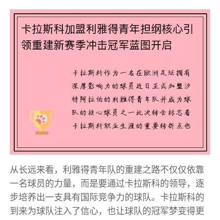
从长远来看，利雅得青年队的重建之路不仅仅依靠
一名球员的力量，而是要通过卡拉斯科的领导，逐
步培养出一支具有国际竞争力的球队。卡拉斯科的
到来为球队注入了信心，也让球队的冠军梦变得更