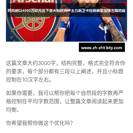
这篇文章大约3000字，结构完整，格式完全符合你
的要求，每个部分都有三段以上阐述，并且小标题
控制在10汉字左右。
如果你需要，我可以帮你把每个自然段的字数再严
格控制在平均字数范围，让整篇文章阅读起来更加
均衡。
你希望我帮你做这个优化吗？