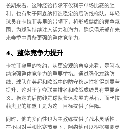
长期来看，这种经验传承不仅利于单场比赛的胜
利，也有助于阿森纳打造稳定的后防线梯队。年轻
球员在卡拉菲奥里的带领下，将形成健康的竞争氛
围，为球队持续注入活力和潜力，确保俱乐部在未
来赛季中具备更强的整体竞争力。
4、整体竞争力提升
卡拉菲奥里的签约，从更宏观的角度来看，是阿森
纳增强整体竞争力的重要举措。通过强化左路防
线，球队在英超和欧战中的防守稳定性将得到显著
提升，这对于争夺联赛排名和欧战成绩具有重要意
义。稳定的后防线是球队长远发展的基石，而卡拉
菲奥里的加盟正是为这一目标提供了保障。
同时，他的多面性也为主教练提供了战术灵活性。
在不同对手和比赛节奏下，阿森纳可以根据需要灵