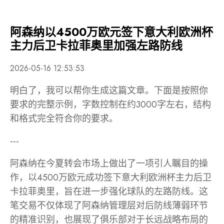
阿森纳以4500万欧元签下意大利欧洲杯
主力后卫卡拉菲奥里加强左路防线
2026-05-16 12:53:53
明白了，我可以帮你生成这篇文章。下面是按照你
要求的完整示例，字数控制在约3000字左右，结构
和格式完全符合你的要求。
---
阿森纳在今夏转会市场上做出了一项引人瞩目的操
作，以4500万欧元成功签下意大利欧洲杯主力后卫
卡拉菲奥里，旨在进一步强化球队的左路防线。这
笔交易不仅体现了阿森纳管理层对后防线薄弱环节
的精准识别，也展现了俱乐部对于长远战略布局的