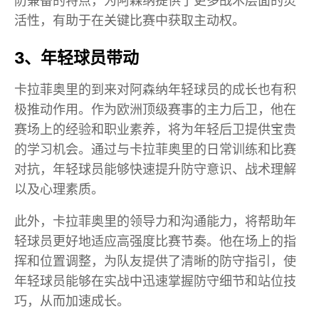
防兼备的特点，为阿森纳提供了更多战术层面的灵
活性，有助于在关键比赛中获取主动权。
3、年轻球员带动
卡拉菲奥里的到来对阿森纳年轻球员的成长也有积
极推动作用。作为欧洲顶级赛事的主力后卫，他在
赛场上的经验和职业素养，将为年轻后卫提供宝贵
的学习机会。通过与卡拉菲奥里的日常训练和比赛
对抗，年轻球员能够快速提升防守意识、战术理解
以及心理素质。
此外，卡拉菲奥里的领导力和沟通能力，将帮助年
轻球员更好地适应高强度比赛节奏。他在场上的指
挥和位置调整，为队友提供了清晰的防守指引，使
年轻球员能够在实战中迅速掌握防守细节和站位技
巧，从而加速成长。