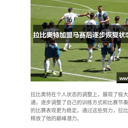
拉比奥特在个人状态的调整上，展现了极
通，逐步调整了自己的训练方式和比赛节
的比赛表现更为稳定。通过这些努力，拉
释放了他的巅峰潜力。