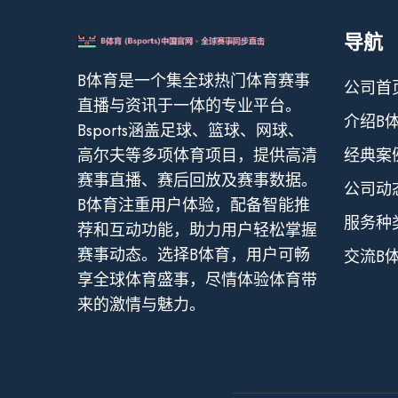
导航
B体育是一个集全球热门体育赛事
公司首
直播与资讯于一体的专业平台。
介绍B
Bsports涵盖足球、篮球、网球、
经典案
高尔夫等多项体育项目，提供高清
赛事直播、赛后回放及赛事数据。
公司动
B体育注重用户体验，配备智能推
服务种
荐和互动功能，助力用户轻松掌握
赛事动态。选择B体育，用户可畅
交流B
享全球体育盛事，尽情体验体育带
来的激情与魅力。