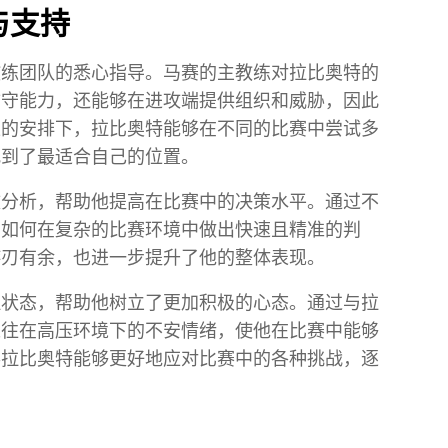
与支持
教练团队的悉心指导。马赛的主教练对拉比奥特的
防守能力，还能够在进攻端提供组织和威胁，因此
练的安排下，拉比奥特能够在不同的比赛中尝试多
找到了最适合自己的位置。
致分析，帮助他提高在比赛中的决策水平。通过不
了如何在复杂的比赛环境中做出快速且精准的判
游刃有余，也进一步提升了他的整体表现。
理状态，帮助他树立了更加积极的心态。通过与拉
以往在高压环境下的不安情绪，使他在比赛中能够
得拉比奥特能够更好地应对比赛中的各种挑战，逐