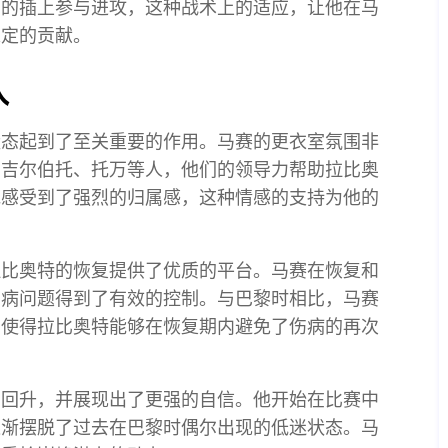
身的插上参与进攻，这种战术上的适应，让他在马
稳定的贡献。
入
状态起到了至关重要的作用。马赛的更衣室氛围非
如吉尔伯托、托万等人，他们的领导力帮助拉比奥
他感受到了强烈的归属感，这种情感的支持为他的
拉比奥特的恢复提供了优质的平台。马赛在恢复和
伤病问题得到了有效的控制。与巴黎时相比，马赛
，使得拉比奥特能够在恢复期内避免了伤病的再次
步回升，并展现出了更强的自信。他开始在比赛中
逐渐摆脱了过去在巴黎时偶尔出现的低迷状态。马