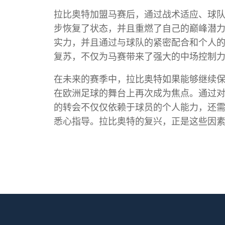
拉比奥特加盟马赛后，通过战术适应、球
步恢复了状态，并且重燃了自己的巅峰潜
实力，并且通过与球队的紧密配合和个人
复苏，不仅为马赛带来了强大的中场控制
在未来的赛季中，拉比奥特如果能够继续
在欧洲足球的舞台上再次成为焦点。通过
的转会不仅仅依赖于球员的个人能力，还
悉心指导。拉比奥特的复兴，正是这些因