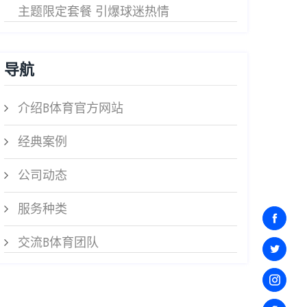
主题限定套餐 引爆球迷热情
导航
介绍B体育官方网站
经典案例
公司动态
服务种类
交流B体育团队