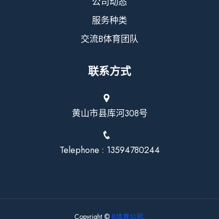
公司动态
服务种类
交流B体育团队
联系方式
黄山市县库河308号
Telephone : 13594780244
Copyright ©
B体育公司
.