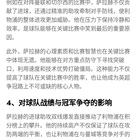
例如在对阵曼联和切尔西的比赛中，萨拉赫不仅贡
献了进球，还通过精准的助攻牵制对手防线，使利
物浦的整体进攻更加威胁。他在压力下保持冷静和
效率，是球队能够在关键比赛中笑到最后的重要原
因。
此外，萨拉赫的心理素质和比赛智慧也在关键比赛
中体现无遗。他能够在对方重点防守下寻找突破
口，利用速度和技术优势打破僵局。这种能力不仅
提高了球队在关键比赛中的胜率，也让他成为英超
争冠路上不可或缺的核心人物。
4、对球队战绩与冠军争夺的影响
萨拉赫的进球助攻双线爆发直接推动了利物浦在积
分榜上的攀升。他的持续高产不仅保证了球队在攻
防两端的平衡，也让利物浦在与曼城等竞争对手的