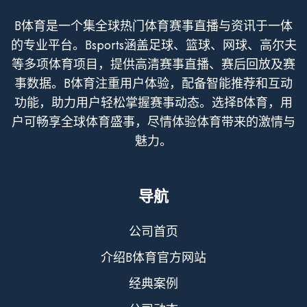
B体育是一个集全球热门体育赛事直播与资讯于一体
的专业平台。Bsports涵盖足球、篮球、网球、高尔夫
等多项体育项目，提供高清赛事直播、赛后回放及赛
事数据。B体育注重用户体验，配备智能推荐和互动
功能，助力用户轻松掌握赛事动态。选择B体育，用
户可畅享全球体育盛事，尽情体验体育带来的激情与
魅力。
导航
公司首页
介绍B体育官方网站
经典案例