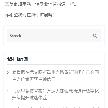
文章更加丰满、像专业体育报道一样。
你希望我现在帮你扩展吗？
热门新闻
麦肯尼在尤文图斯重生之路重新证明自己夺回
主力位置再获主帅信任
马德里竞技宣布对万达大都会球场进行数字化
升级提升球迷体验