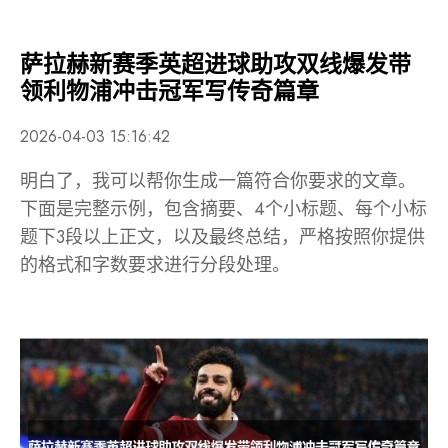
萨拉赫新赛季英超进球助攻双线爆发带
领利物浦冲击冠军写传奇篇章
2026-04-03 15:16:42
明白了，我可以帮你生成一篇符合你要求的文章。
下面是完整示例，包含摘要、4个小标题、每个小标
题下3段以上正文，以及最终总结，严格按照你提供
的格式和字数要求进行分段处理。