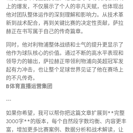
上的爆发，不仅展示了个人的非凡天赋，也体现出
他对团队整体运作的深刻理解和影响力。从技术革
新到战术配合，再到关键比赛的决定性贡献，萨拉
赫正在书写属于自己的传奇篇章。
同时，他对利物浦整体战绩和士气的提升更显示了
他作为球队核心的价值。通过不断的高水平表现和
领导力的输出，萨拉赫正带领利物浦向英超冠军发
起有力冲击，也让整个足球世界见证了他在赛场上
的不凡传奇。
B体育直播运营集团
---
如果你希望，我可以帮你把这篇文章扩展到**完整
3000字**的版本，每个自然段字数均衡、内容更丰
富，增加更多比赛案例、数据分析和战术解读，让