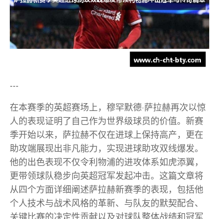
---
在本赛季的英超赛场上，穆罕默德·萨拉赫再次以惊
人的表现证明了自己作为世界级球员的价值。新赛
季开始以来，萨拉赫不仅在进球上保持高产，更在
助攻端展现出非凡能力，实现进球助攻双线爆发。
他的出色表现不仅令利物浦的进攻体系如虎添翼，
更带领球队稳步向英超冠军发起冲击。这篇文章将
从四个方面详细阐述萨拉赫新赛季的表现，包括他
个人技术与战术风格的革新、与队友的默契配合、
关键比赛的决定性贡献以及对球队整体战绩和冠军