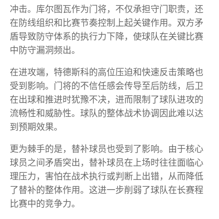
冲击。库尔图瓦作为门将，不仅承担守门职责，还
在防线组织和比赛节奏控制上起关键作用。双方矛
盾导致防守体系的执行力下降，使球队在关键比赛
中防守漏洞频出。
在进攻端，特德斯科的高位压迫和快速反击策略也
受到影响。门将的不信任感会传导至后防线，后卫
在出球和推进时犹豫不决，进而限制了球队进攻的
流畅性和威胁性。球队的整体战术协调因此难以达
到预期效果。
更为棘手的是，替补球员也受到了影响。由于核心
球员之间矛盾突出，替补球员在上场时往往面临心
理压力，害怕在战术执行或判断上出错，从而降低
了替补的整体作用。这进一步削弱了球队在长赛程
比赛中的竞争力。