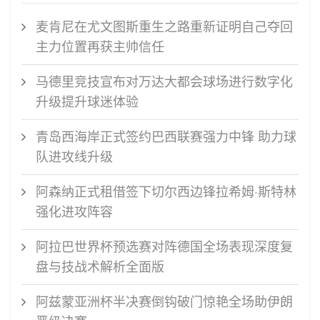
麦肯尼在尤文图斯重生之路重新证明自己夺回
主力位置再获主帅信任
马德里竞技宣布对万达大都会球场进行数字化
升级提升球迷体验
青岛西海岸正式签约巴西联赛强力中锋 助力球
队进攻线升级
阿森纳正式租借签下切尔西边锋拉希姆·斯特林
强化进攻阵容
阿拉巴世界杯预选赛对阵德国全场表现深度复
盘与技战术解析全面版
阿兹蒙亚洲杯半决赛倒钩破门惊艳全场助伊朗