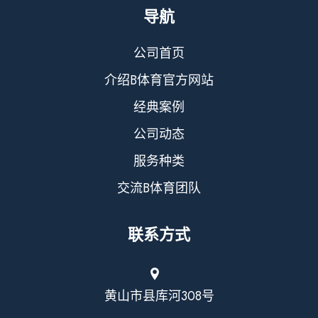
导航
公司首页
介绍B体育官方网站
经典案例
公司动态
服务种类
交流B体育团队
联系方式
黄山市县库河308号