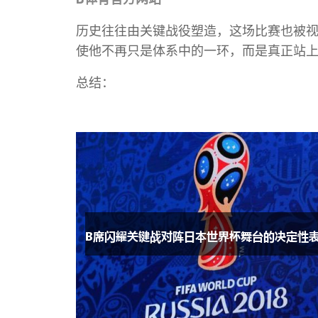
历史往往由关键战役塑造，这场比赛也被视
使他不再只是体系中的一环，而是真正站
总结：