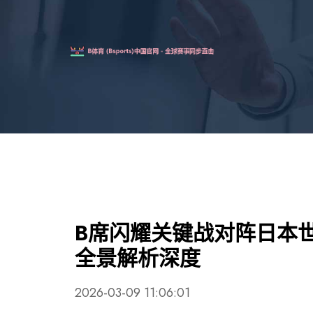
B席闪耀关键战对阵日本
全景解析深度
2026-03-09 11:06:01