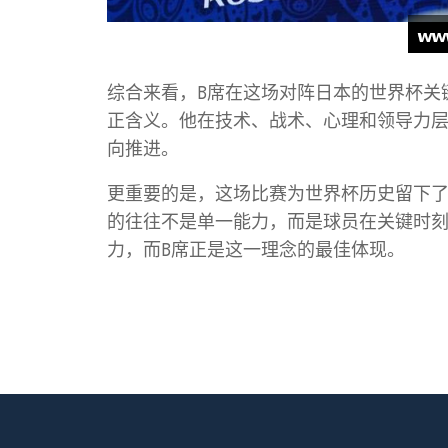
综合来看，B席在这场对阵日本的世界杯关
正含义。他在技术、战术、心理和领导力
向推进。
更重要的是，这场比赛为世界杯历史留下
的往往不是单一能力，而是球员在关键时
力，而B席正是这一理念的最佳体现。