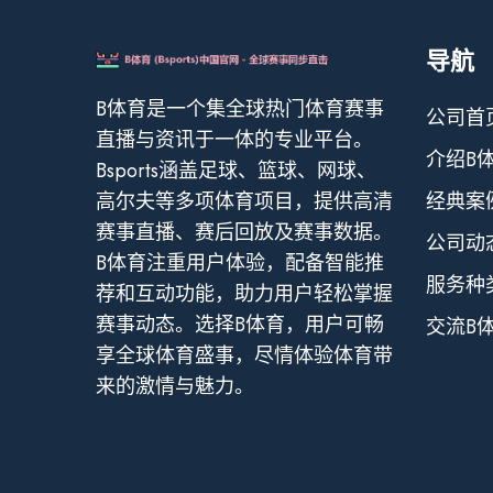
导航
B体育是一个集全球热门体育赛事
公司首
直播与资讯于一体的专业平台。
介绍B
Bsports涵盖足球、篮球、网球、
经典案
高尔夫等多项体育项目，提供高清
赛事直播、赛后回放及赛事数据。
公司动
B体育注重用户体验，配备智能推
服务种
荐和互动功能，助力用户轻松掌握
赛事动态。选择B体育，用户可畅
交流B
享全球体育盛事，尽情体验体育带
来的激情与魅力。