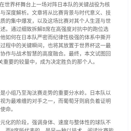
）在世界杯舞台上一场对阵日本队的关键战役为核
顾与深度解析。文章将从比赛背景与时代意义、技
气质的集中爆发，以及这场比赛对其个人生涯与世
述。通过细致拆解B席在高强度对抗中的跑位选
现他如何在日本队严密而纪律性极强的体系中撕开
赛过程中的关键瞬间，也将其放置于世界杯这一最
队协作与战术智慧的高度融合。最终，本文试图回
关重要的较量中，成为决定胜负的那个人。
为是小组乃至淘汰赛走势的重要分水岭。日本队以
被视为最难缠的对手之一，而葡萄牙则肩负着证明
的使命。
多元化的阶段，强调身体、速度与整体性的球队不
，而B席所代表的，是另一种以技术、阅读比赛能