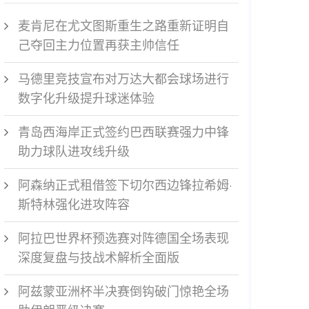
麦肯尼在尤文图斯重生之路重新证明自
己夺回主力位置再获主帅信任
马德里竞技宣布对万达大都会球场进行
数字化升级提升球迷体验
青岛西海岸正式签约巴西联赛强力中锋
助力球队进攻线升级
阿森纳正式租借签下切尔西边锋拉希姆·
斯特林强化进攻阵容
阿拉巴世界杯预选赛对阵德国全场表现
深度复盘与技战术解析全面版
阿兹蒙亚洲杯半决赛倒钩破门惊艳全场