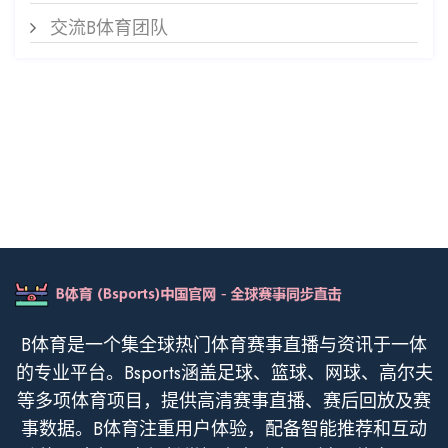
交流B体育团队
B体育是一个集全球热门体育赛事直播与资讯于一体
的专业平台。Bsports涵盖足球、篮球、网球、高尔夫
等多项体育项目，提供高清赛事直播、赛后回放及赛
事数据。B体育注重用户体验，配备智能推荐和互动