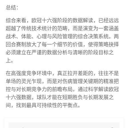
总结：
综合来看，欧冠十六强阶段的数据解读，已经远远
超越了传统技术统计的范畴，而是演变为一套涵盖
战术、体能、心理与风险管理的综合决策系统。两
回合赛制放大了每一个细节的价值，使得策略抉择
必须建立在严谨的数据分析与清晰的阶段目标之
上。
在高强度竞争环境中，真正拉开差距的，往往不是
单场的灵光乍现，而是对伤病管理关键期的精准把
控与对长期竞争力的前瞻布局。通过科学解读欧冠
十六强数据，球队才能在短期胜负与长期发展之
间，找到最具可持续性的平衡点。