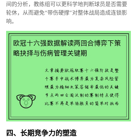
间的分析，教练组可以更科学地判断球员是否需要
轮休，从而避免“带伤硬撑”对整体战局造成连锁影
响。
四、长期竞争力的塑造