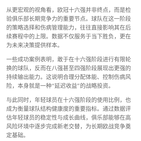
从更宏观的视角看，欧冠十六强并非终点，而是检
验俱乐部长期竞争力的重要节点。球队在这一阶段
的策略选择和伤病管理能力，往往直接影响其在后
续赛程中的上限。数据不仅服务于当下胜负，更在
为未来决策提供样本。
一些成功案例表明，敢于在十六强阶段进行有限轮
换的球队，反而在八强甚至四强阶段展现出更强的
持续输出能力。这说明合理分配体能、控制伤病风
险，本身就是一种“延迟收益”的战略投资。
与此同时，年轻球员在十六强阶段的使用比例，也
成为衡量球队结构健康度的重要指标。通过数据评
估年轻球员的稳定性与成长曲线，俱乐部能够在高
风险环境中逐步完成新老交替，为长期欧战竞争奠
定基础。