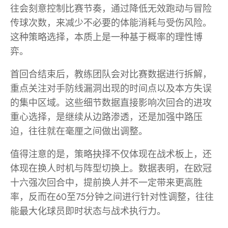
往会刻意控制比赛节奏，通过降低无效跑动与冒险
传球次数，来减少不必要的体能消耗与受伤风险。
这种策略选择，本质上是一种基于概率的理性博
弈。
首回合结束后，教练团队会对比赛数据进行拆解，
重点关注对手防线漏洞出现的时间点以及本方失误
的集中区域。这些细节数据直接影响次回合的进攻
重心选择，是继续从边路渗透，还是加强中路压
迫，往往就在毫厘之间做出调整。
值得注意的是，策略抉择不仅体现在战术板上，还
体现在换人时机与阵型切换上。数据表明，在欧冠
十六强次回合中，提前换人并不一定带来更高胜
率，反而在60至75分钟之间进行针对性调整，往往
能最大化球员即时状态与战术执行力。