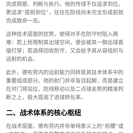
完成观察、判断与执行。他的传球不仅追求到位，
更追求“提前到位”，往往在防线尚未完全形成前就
完成致命一击。
这种技术层面的优势，使得对手在防守时陷入两
难：若上抢限制其出球空间，便会被其一脚出球直
接打穿；若选择回收防守，又会给予其从容组织与
远射的机会。
此外，德布劳内的远射能力同样是其技术体系中的
重要组成部分。他的射门并非盲目起脚，而是建立
在对门将站位、防线移动以及二点球走势的精准判
断之上，极大提高了进球转化率。
二、战术体系的核心枢纽
在战术层面，德布劳内并非单纯意义上的“前腰”或