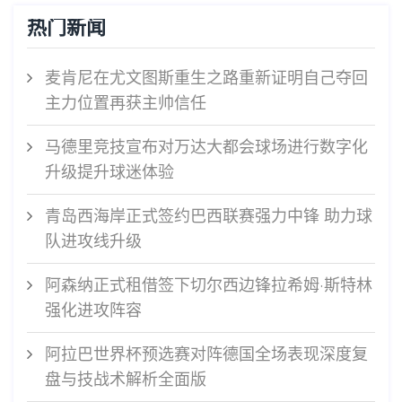
热门新闻
麦肯尼在尤文图斯重生之路重新证明自己夺回
主力位置再获主帅信任
马德里竞技宣布对万达大都会球场进行数字化
升级提升球迷体验
青岛西海岸正式签约巴西联赛强力中锋 助力球
队进攻线升级
阿森纳正式租借签下切尔西边锋拉希姆·斯特林
强化进攻阵容
阿拉巴世界杯预选赛对阵德国全场表现深度复
盘与技战术解析全面版