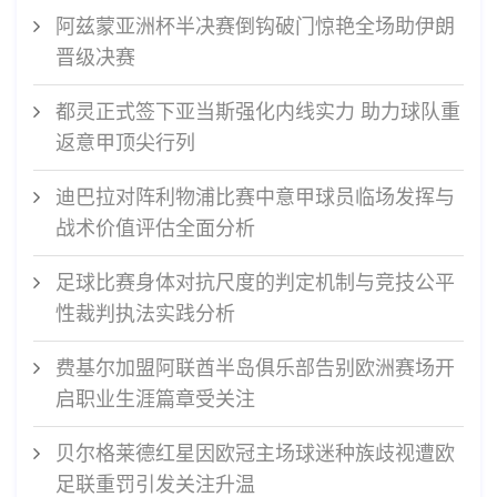
阿兹蒙亚洲杯半决赛倒钩破门惊艳全场助伊朗
晋级决赛
都灵正式签下亚当斯强化内线实力 助力球队重
返意甲顶尖行列
迪巴拉对阵利物浦比赛中意甲球员临场发挥与
战术价值评估全面分析
足球比赛身体对抗尺度的判定机制与竞技公平
性裁判执法实践分析
费基尔加盟阿联酋半岛俱乐部告别欧洲赛场开
启职业生涯篇章受关注
贝尔格莱德红星因欧冠主场球迷种族歧视遭欧
足联重罚引发关注升温