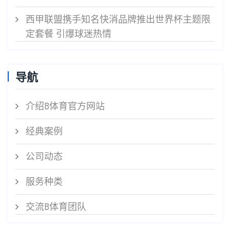
西甲联盟携手知名快消品牌推出世界杯主题限
定套餐 引爆球迷热情
导航
介绍B体育官方网站
经典案例
公司动态
服务种类
交流B体育团队