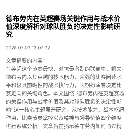
德布劳内在英超赛场关键作用与战术价
值深度解析对球队胜负的决定性影响研
究
2026-07-03 13:07:32
文章摘要的内容：
在英超这个节奏最快、对抗最激烈的联赛中，凯文·
德布劳内以其卓越的技术能力、超强的比赛阅读水
平和极具前瞻性的战术执行力，长期扮演着决定比
赛走向的关键角色。本文围绕“德布劳内在英超赛场
的关键作用与战术价值及其对球队胜负的决定性影
响”这一核心主题展开研究，从技术能力、战术枢纽
作用、比赛节奏掌控以及精神与领导价值四个维度
进行系统分析。文章旨在揭示德布劳内如何通过精