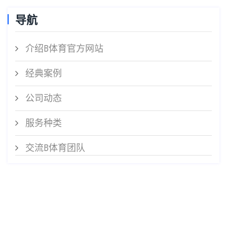
导航
介绍B体育官方网站
经典案例
公司动态
服务种类
交流B体育团队