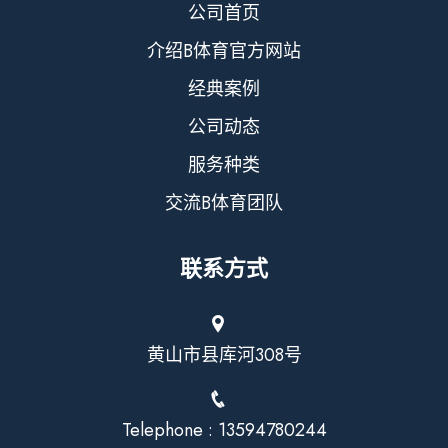
公司首页
介绍B体育官方网站
经典案例
公司动态
服务种类
交流B体育团队
联系方式
黄山市县库河308号
Telephone : 13594780244