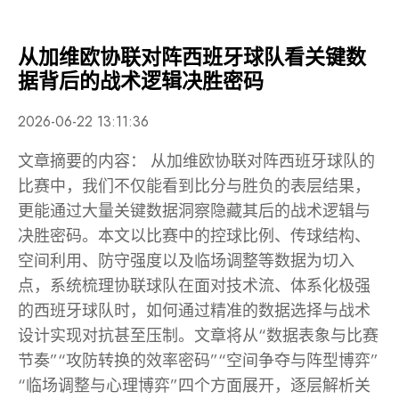
从加维欧协联对阵西班牙球队看关键数
据背后的战术逻辑决胜密码
2026-06-22 13:11:36
文章摘要的内容： 从加维欧协联对阵西班牙球队的
比赛中，我们不仅能看到比分与胜负的表层结果，
更能通过大量关键数据洞察隐藏其后的战术逻辑与
决胜密码。本文以比赛中的控球比例、传球结构、
空间利用、防守强度以及临场调整等数据为切入
点，系统梳理协联球队在面对技术流、体系化极强
的西班牙球队时，如何通过精准的数据选择与战术
设计实现对抗甚至压制。文章将从“数据表象与比赛
节奏”“攻防转换的效率密码”“空间争夺与阵型博弈”
“临场调整与心理博弈”四个方面展开，逐层解析关