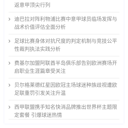
返意甲顶尖行列
迪巴拉对阵利物浦比赛中意甲球员临场发挥与
战术价值评估全面分析
足球比赛身体对抗尺度的判定机制与竞技公平
性裁判执法实践分析
费基尔加盟阿联酋半岛俱乐部告别欧洲赛场开
启职业生涯篇章受关注
贝尔格莱德红星因欧冠主场球迷种族歧视遭欧
足联重罚引发关注升温
西甲联盟携手知名快消品牌推出世界杯主题限
定套餐 引爆球迷热情