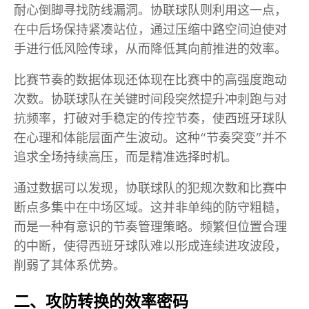
耐心倒脚寻找防线漏洞。协联球队则利用这一点，
在中后场保持紧凑站位，通过压缩中路空间迫使对
手进行低风险传球，从而降低其向前推进的效率。
比赛节奏的数据体现还体现在比赛中的高强度跑动
次数。协联球队在关键时间段突然提升冲刺跑与对
抗频率，打破对手稳定的传控节奏，使西班牙球队
在心理和体能层面产生波动。这种“节奏突变”并不
追求全场持续高压，而是精准选择时机。
通过数据可以发现，协联球队的犯规次数和比赛中
断点多集中在中场区域。这并非单纯的防守粗糙，
而是一种有意识的节奏管理策略。频繁但位置合理
的中断，使得西班牙球队难以形成连续进攻波段，
削弱了其体系优势。
二、攻防转换的效率密码