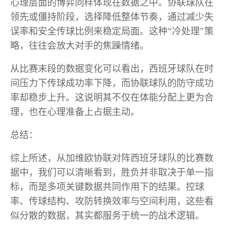
心理层面的博弈同样体现在数据之中。协联球队在
领先或僵持阶段，选择降低整体节奏，通过减少失
误率和安全传球比例来稳定局面。这种“冷处理”策
略，往往会放大对手的焦躁情绪。
从比赛末段的数据变化可以看出，西班牙球队在时
间压力下传球成功率下降，而协联球队的防守成功
率却稳步上升。这说明其不仅在体能分配上更为合
理，也在心理准备上占据主动。
总结：
综上所述，从加维欧协联对阵西班牙球队的比赛数
据中，我们可以清晰看到，胜负并非取决于单一指
标，而是多项关键数据共同作用下的结果。控球
率、传球结构、攻防转换效率与空间利用，这些看
似分散的数据，其实都服务于统一的战术逻辑。