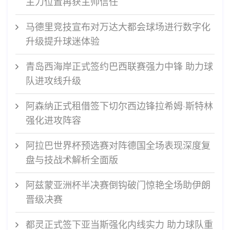
主力位置再获主帅信任
马德里竞技宣布对万达大都会球场进行数字化
升级提升球迷体验
青岛西海岸正式签约巴西联赛强力中锋 助力球
队进攻线升级
阿森纳正式租借签下切尔西边锋拉希姆·斯特林
强化进攻阵容
阿拉巴世界杯预选赛对阵德国全场表现深度复
盘与技战术解析全面版
阿兹蒙亚洲杯半决赛倒钩破门惊艳全场助伊朗
晋级决赛
都灵正式签下亚当斯强化内线实力 助力球队重