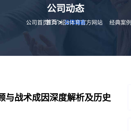
公司动态
公司首页
首页
介绍B体育官方网站
公司动态
经典案
顾与战术成因深度解析及历史