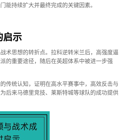
冷门能持续扩大并最终完成的关键因素。
的启示
是战术思想的转折点。拉科逆转米兰后，高强度逼
流派的重要途径，随后在英超体系中被进一步强
”的传统认知，证明在高水平赛事中，高效反击与
这为后来马德里竞技、莱斯特城等球队的成功提供