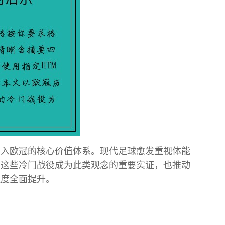
写入欧冠的核心价值体系。现代足球愈发重视体能
，这些冷门战役成为此类观念的重要实证，也推动
程度全面提升。