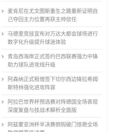
麦肯尼在尤文图斯重生之路重新证明自
己夺回主力位置再获主帅信任
马德里竞技宣布对万达大都会球场进行
数字化升级提升球迷体验
青岛西海岸正式签约巴西联赛强力中锋
助力球队进攻线升级
阿森纳正式租借签下切尔西边锋拉希姆·
斯特林强化进攻阵容
阿拉巴世界杯预选赛对阵德国全场表现
深度复盘与技战术解析全面版
阿兹蒙亚洲杯半决赛倒钩破门惊艳全场