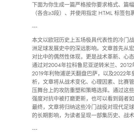
下面为你生成一篇严格按你要求格式、篇幅
（各含≥3段）、并使用指定 HTML 标签
---
本文以欧冠历史上五场极具代表性的冷门
洲足球发展史中的深远影响。文章首先从
对比中的偶然性体现，更是战术革新、心
通过对2004年拉科鲁尼亚逆转米兰、201
2019年利物浦逆天翻盘巴萨，以及202
析，文章将从战术变化、心理因素、比赛
压舞台上的攻防重塑和策略选择。通过这
强度对抗中被打磨更新，也可以看到弱者
最终，文章将归纳这些冷门战役对现代足
的长期影响，为读者呈现一部集历史、战
---