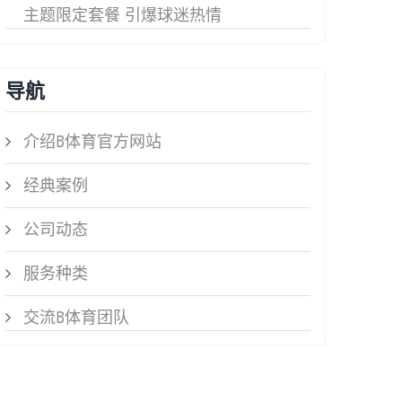
主题限定套餐 引爆球迷热情
导航
介绍B体育官方网站
经典案例
公司动态
服务种类
交流B体育团队