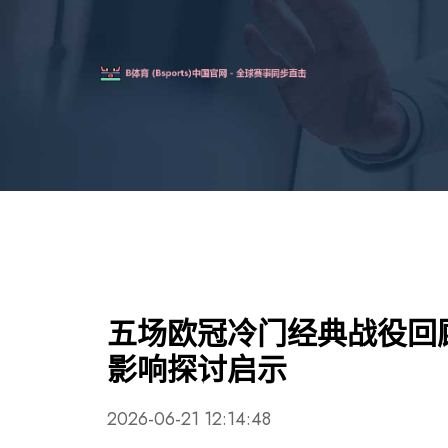
五场欧冠冷门经典战役回
影响探讨启示
2026-06-21 12:14:48