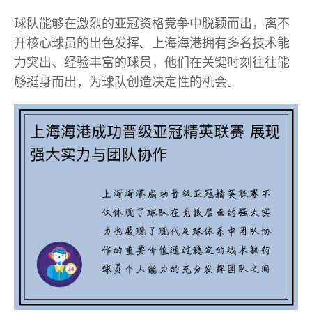
球队能够在激烈的亚冠资格竞争中脱颖而出，离不
开核心球员的出色发挥。上海海港拥有多名技术能
力突出、经验丰富的球员，他们在关键时刻往往能
够挺身而出，为球队创造决定性的机会。