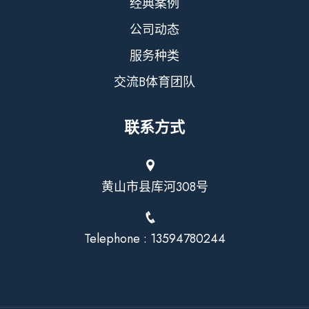
经典案例
公司动态
服务种类
交流B体育团队
联系方式
黄山市县库河308号
Telephone : 13594780244