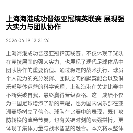
上海海港成功晋级亚冠精英联赛 展现强
大实力与团队协作
2026-06-19 13:31:26
上海海港成功晋级亚冠精英联赛，不仅体现了球队
在竞技层面的强大实力，也展现了现代足球体系中
团队协作的重要价值。通过稳定的战术执行、球员
个人能力的充分发挥、团队之间的默契配合以及俱
乐部整体运营的科学管理，上海海港在关键比赛中
不断突破自我，最终赢得晋级资格。这一成绩不仅
为中国足球增添了新的荣耀，也为国内俱乐部在亚
洲赛场树立了信心。球队在比赛中的表现，既有攻
防转换的流畅节奏，也有关键时刻的顽强拼搏，更
体现了集体力量与战术智慧的融合。本文将从整体