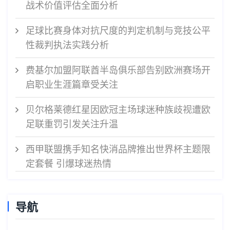
战术价值评估全面分析
足球比赛身体对抗尺度的判定机制与竞技公平
性裁判执法实践分析
费基尔加盟阿联酋半岛俱乐部告别欧洲赛场开
启职业生涯篇章受关注
贝尔格莱德红星因欧冠主场球迷种族歧视遭欧
足联重罚引发关注升温
西甲联盟携手知名快消品牌推出世界杯主题限
定套餐 引爆球迷热情
导航