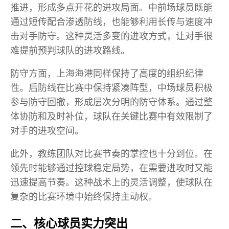
推进，形成多点开花的进攻局面。中前场球员既能
通过短传配合渗透防线，也能够利用长传与速度冲
击对手防守。这种灵活多变的进攻方式，让对手很
难提前预判球队的进攻路线。
防守方面，上海海港同样保持了高度的组织纪律
性。后防线在比赛中保持紧凑阵型，中场球员积极
参与防守回撤，形成层次分明的防守体系。通过整
体协防和及时补位，球队在关键比赛中有效限制了
对手的进攻空间。
此外，教练团队对比赛节奏的掌控也十分到位。在
领先时能够通过控球稳定局势，在需要进攻时又能
迅速提高节奏。这种战术上的灵活调整，使球队在
复杂的比赛环境中始终保持主动权。
二、核心球员实力突出