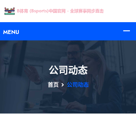
公司动态
首页
公司动态