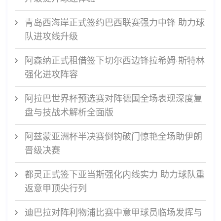
青岛西海岸正式签约巴西联赛强力中锋 助力球
队进攻线升级
阿森纳正式租借签下切尔西边锋拉希姆·斯特林
强化进攻阵容
阿拉巴世界杯预选赛对阵德国全场表现深度复
盘与技战术解析全面版
阿兹蒙亚洲杯半决赛倒钩破门惊艳全场助伊朗
晋级决赛
都灵正式签下亚当斯强化内线实力 助力球队重
返意甲顶尖行列
迪巴拉对阵利物浦比赛中意甲球员临场发挥与