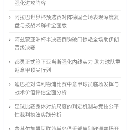
强化进攻阵容
阿拉巴世界杯预选赛对阵德国全场表现深度复
盘与技战术解析全面版
阿兹蒙亚洲杯半决赛倒钩破门惊艳全场助伊朗
晋级决赛
都灵正式签下亚当斯强化内线实力 助力球队重
返意甲顶尖行列
迪巴拉对阵利物浦比赛中意甲球员临场发挥与
战术价值评估全面分析
足球比赛身体对抗尺度的判定机制与竞技公平
性裁判执法实践分析
费基尔加盟阿联酋半岛俱乐部告别欧洲赛场开