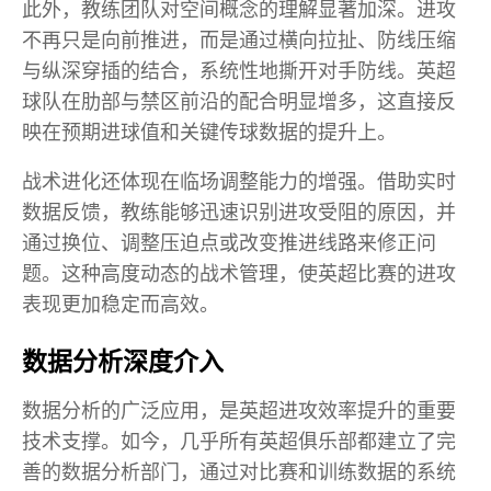
此外，教练团队对空间概念的理解显著加深。进攻
不再只是向前推进，而是通过横向拉扯、防线压缩
与纵深穿插的结合，系统性地撕开对手防线。英超
球队在肋部与禁区前沿的配合明显增多，这直接反
映在预期进球值和关键传球数据的提升上。
战术进化还体现在临场调整能力的增强。借助实时
数据反馈，教练能够迅速识别进攻受阻的原因，并
通过换位、调整压迫点或改变推进线路来修正问
题。这种高度动态的战术管理，使英超比赛的进攻
表现更加稳定而高效。
数据分析深度介入
数据分析的广泛应用，是英超进攻效率提升的重要
技术支撑。如今，几乎所有英超俱乐部都建立了完
善的数据分析部门，通过对比赛和训练数据的系统