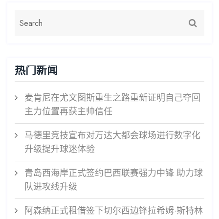
热门新闻
麦肯尼在尤文图斯重生之路重新证明自己夺回
主力位置再获主帅信任
马德里竞技宣布对万达大都会球场进行数字化
升级提升球迷体验
青岛西海岸正式签约巴西联赛强力中锋 助力球
队进攻线升级
阿森纳正式租借签下切尔西边锋拉希姆·斯特林