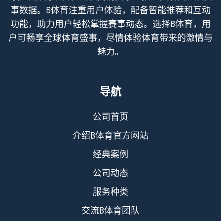
事数据。B体育注重用户体验，配备智能推荐和互动
功能，助力用户轻松掌握赛事动态。选择B体育，用
户可畅享全球体育盛事，尽情体验体育带来的激情与
魅力。
导航
公司首页
介绍B体育官方网站
经典案例
公司动态
服务种类
交流B体育团队