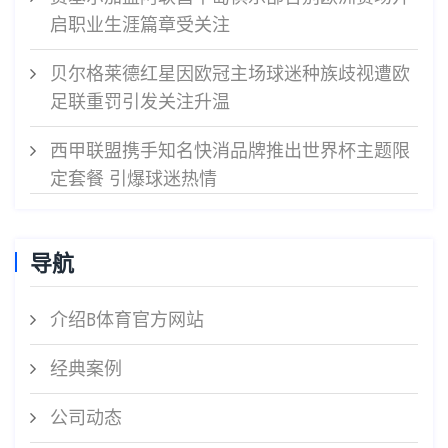
启职业生涯篇章受关注
贝尔格莱德红星因欧冠主场球迷种族歧视遭欧
足联重罚引发关注升温
西甲联盟携手知名快消品牌推出世界杯主题限
定套餐 引爆球迷热情
导航
介绍B体育官方网站
经典案例
公司动态