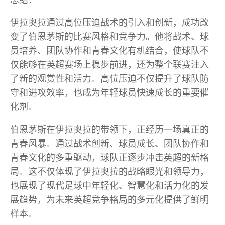
总结：
伊拉奥拉通过高位压迫战术的引入和创新，成功改
变了伯恩茅斯的比赛风格和竞争力。他将战术、球
员培养、团队协作和青春文化有机结合，使球队不
仅能够在英超赛场上稳步前进，还为整个联赛注入
了新的观赏性和活力。高位压迫不仅提升了球队防
守和进攻效率，也成为年轻球员快速成长的重要催
化剂。
伯恩茅斯在伊拉奥拉的带领下，正经历一场真正的
青春风暴。通过战术创新、球员成长、团队协作和
青春文化的多重驱动，球队正逐步冲击英超的新格
局。这不仅体现了伊拉奥拉的战略眼光和领导力，
也展现了现代足球中年轻化、智慧化和活力化的发
展趋势，为未来英超竞争格局的多元化提供了鲜明
样本。