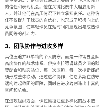
更重要的是，伊拉奥拉通过比赛给予年轻球员充分
的信任和表现机会。他在关键比赛中大胆启用新
人，并让他们在高压情况下独立承担责任。这种信
任不仅提升了球员的自信心，也形成了积极向上的
竞争氛围，使年轻球员在短时间内展现出与成熟球
员同等的战斗力。
3、团队协作与进攻多样
高位压迫并非单纯的个人防守，而是一种需要全队
高度协作的战术体系。伊拉奥拉强调球员之间的默
契配合和动态站位，每一次压迫、每一次抢断都必
须形成整体联动。通过这种协作，伯恩茅斯在防守
端构建起稳固的屏障，同时在进攻端创造出丰富的
空间和机会。
在进攻组织方面，伊拉奥拉注重多样化的战术选