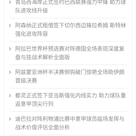
青岛西海岸正式签约巴西联赛强力中锋 助力球
队进攻线升级
阿森纳正式租借签下切尔西边锋拉希姆·斯特林
强化进攻阵容
阿拉巴世界杯预选赛对阵德国全场表现深度复
盘与技战术解析全面版
阿兹蒙亚洲杯半决赛倒钩破门惊艳全场助伊朗
晋级决赛
都灵正式签下亚当斯强化内线实力 助力球队重
返意甲顶尖行列
迪巴拉对阵利物浦比赛中意甲球员临场发挥与
战术价值评估全面分析