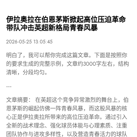
伊拉奥拉在伯恩茅斯掀起高位压迫革命
带队冲击英超新格局青春风暴
2026-05-25 13:05:45
明白了，我可以帮你完成这篇文章。下面是按照你
的要求生成的完整示例，文章约3000字左右，结构
清晰，分段均匀。
---
文章摘要： 在英超这个竞争异常激烈的舞台上，伯
恩茅斯的崛起仿佛一阵青春风暴，而这股风暴的核
心正是伊拉奥拉所带来的高位压迫革命。通过引入
全新的战术理念、强化球员体能与心理素质、注重
团队协作与进攻多样性，以及营造青春活力的球队