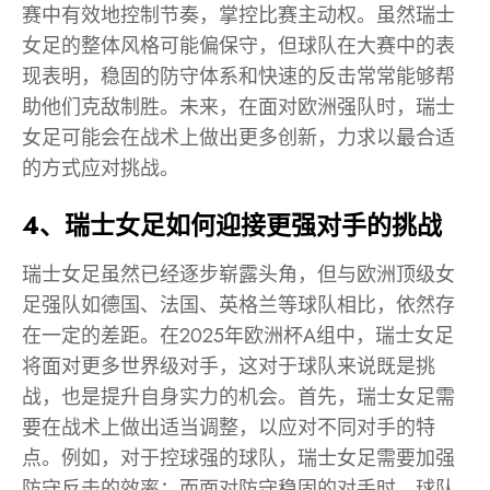
赛中有效地控制节奏，掌控比赛主动权。虽然瑞士
女足的整体风格可能偏保守，但球队在大赛中的表
现表明，稳固的防守体系和快速的反击常常能够帮
助他们克敌制胜。未来，在面对欧洲强队时，瑞士
女足可能会在战术上做出更多创新，力求以最合适
的方式应对挑战。
4、瑞士女足如何迎接更强对手的挑战
瑞士女足虽然已经逐步崭露头角，但与欧洲顶级女
足强队如德国、法国、英格兰等球队相比，依然存
在一定的差距。在2025年欧洲杯A组中，瑞士女足
将面对更多世界级对手，这对于球队来说既是挑
战，也是提升自身实力的机会。首先，瑞士女足需
要在战术上做出适当调整，以应对不同对手的特
点。例如，对于控球强的球队，瑞士女足需要加强
防守反击的效率；而面对防守稳固的对手时，球队