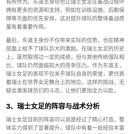
有所作为。东道主身份也让瑞士女足在备战过程中
拥有更多的资源和支持，例如在训练设施、后勤保
障等方面的优先安排，这对提升球队的整体备战质
量有着重要作用。
最后，东道主身份不仅带来实际的优势，也在精神
层面上给予了球队巨大的激励。在瑞士女足的历史
上，虽然取得过一定的成绩，但与其他传统强队相
比，球队仍然面临较大的竞争压力。作为东道主，
瑞士女足的表现不仅关乎球队自身的荣誉，更代表
着瑞士在世界女足舞台上的地位。这样的挑战，无
疑会激发球员们的斗志，让他们更加全力以赴。
3、瑞士女足的阵容与战术分析
瑞士女足目前的阵容可以说是经过了精心打造，整
体实力得到了显著提升。球队中有着一批经验丰富