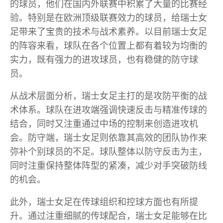
的球员，他们在国内外联赛中积累了大量的比赛经
验。特别是在欧洲顶级联赛效力的球员，给瑞士女
足带来了宝贵的技术与战术素养。以目前瑞士女足
的阵容来看，球队在各个位置上都有着较为均衡的
实力，既有强力的进攻球员，也有稳健的防守球
员。
从战术层面分析，瑞士女足主打的是攻防平衡的战
术体系。球队在进攻端强调快速反击与精准传球的
结合，同时又注重通过中场的控制来创造进攻机
会。防守端，瑞士女足则依靠其高效的团队协作来
弥补个别球员的不足。球队整体以防守反击为主，
同时注重保持整体阵型的紧凑，减少对手突破防线
的机会。
此外，瑞士女足在传球组织和控球方面也有所提
升。通过注重细腻的传球配合，瑞士女足能够在比