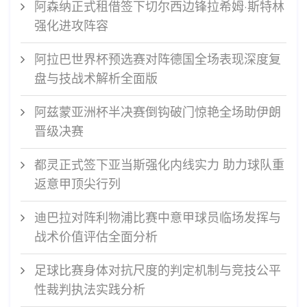
阿森纳正式租借签下切尔西边锋拉希姆·斯特林
强化进攻阵容
阿拉巴世界杯预选赛对阵德国全场表现深度复
盘与技战术解析全面版
阿兹蒙亚洲杯半决赛倒钩破门惊艳全场助伊朗
晋级决赛
都灵正式签下亚当斯强化内线实力 助力球队重
返意甲顶尖行列
迪巴拉对阵利物浦比赛中意甲球员临场发挥与
战术价值评估全面分析
足球比赛身体对抗尺度的判定机制与竞技公平
性裁判执法实践分析