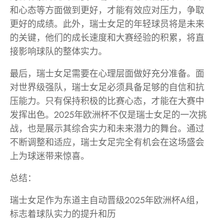
和心态等方面做到更好，才能有效应对压力，争取
更好的成绩。此外，瑞士女足的年轻球员将是未来
的关键，他们的成长速度和大赛经验的积累，将直
接影响球队的整体实力。
最后，瑞士女足需要在心理层面做好充分准备。面
对世界级强队，瑞士女足必须具备足够的自信和抗
压能力。只有保持积极的比赛心态，才能在大赛中
发挥出色。2025年欧洲杯不仅是瑞士女足的一次挑
战，也是展示其综合实力和未来潜力的舞台。通过
不断调整和适应，瑞士女足完全有机会在这场盛会
上为球迷带来惊喜。
总结：
瑞士女足作为东道主自动晋级2025年欧洲杯A组，
标志着球队实力的提升和历