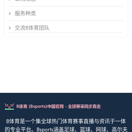
服务种类
交流B体育团队
B体育是一个集全球热门体育赛事直播与资讯于一体
的专业平台。Bsports涵盖足球、篮球、网球、高尔夫