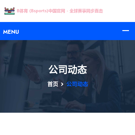
公司动态
首页
公司动态