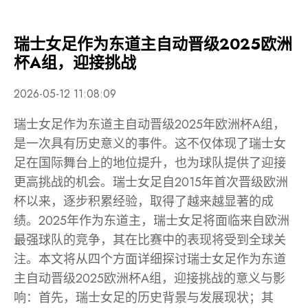
瑞士女足作为东道主自动晋级2025欧洲
杯A组，迎接挑战
2026-05-12 11:08:09
瑞士女足作为东道主自动晋级2025年欧洲杯A组，
是一次具有历史意义的事件。这不仅体现了瑞士女
足在国际舞台上的地位提升，也为球队提供了迎接
更高挑战的机会。瑞士女足自2015年首次晋级欧洲
杯以来，逐步积累经验，取得了越来越显著的成
绩。2025年作为东道主，瑞士女足将面临来自欧洲
最强球队的竞争，其在比赛中的表现将受到全球关
注。本文将从四个方面详细探讨瑞士女足作为东道
主自动晋级2025欧洲杯A组，迎接挑战的意义与影
响：首先，瑞士女足的历史背景与发展现状；其