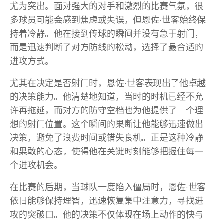
尤为突出。面对强大的对手和激烈的比赛气氛，很
多球员可能会感到焦虑或失误，但恩佐·世客始终保
持着冷静。他在接到传球的瞬间并没有急于射门，
而是迅速判断了对方防线的松动，选择了最合适的
进攻方式。
尤其在决定是否射门时，恩佐·世客表现出了他卓越
的决策能力。他清楚地知道，当时的时机已经不允
许再拖延，而对方的防守空档也为他提供了一个理
想的射门位置。这个瞬间的果断让他能够迅速做出
决策，避免了浪费时间或错失良机。正是这种冷静
和果敢的心态，使得他在关键时刻能够把握住每一
个进攻机会。
在比赛的后期，当球队一度陷入僵局时，恩佐·世客
依旧能够保持理智，迅速恢复集中注意力，寻找进
攻的突破口。他的决策不仅体现在场上动作的快与