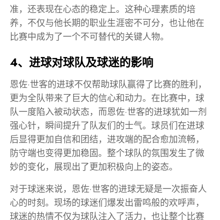
准，还表现在心态的稳定上。这种心理素质的培
养，不仅与他长期的职业生涯密不可分，也让他在
比赛中成为了一个不可替代的关键人物。
4、进球对球队及球迷的影响
恩佐·世客的进球不仅帮助球队赢得了比赛的胜利，
更为全队带来了巨大的信心和动力。在比赛中，球
队一度陷入被动状态，而恩佐·世客的进球犹如一剂
强心针，瞬间提升了队友们的士气。球员们在进球
后显得更加自信和团结，进攻端的配合愈加流畅，
防守端也变得更加稳固。整个球队的氛围发生了微
妙的变化，展现出了更加积极向上的姿态。
对于球迷来说，恩佐·世客的进球无疑是一次振奋人
心的时刻。现场的球迷们爆发出雷鸣般的欢呼声，
球迷的热情不仅为球队注入了活力，也让整个比赛