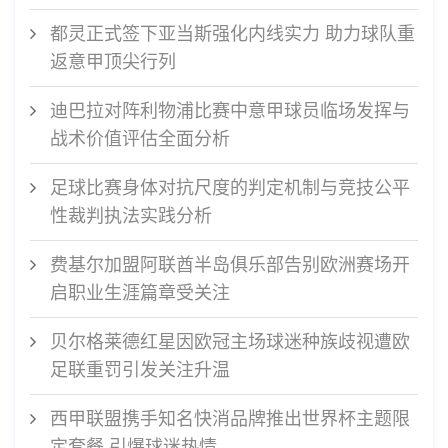
都灵正式签下亚当斯强化内线实力 助力球队重
返意甲顶尖行列
迪巴拉对阵利物浦比赛中意甲球员临场发挥与
战术价值评估全面分析
足球比赛身体对抗尺度的判定机制与竞技公平
性裁判执法实践分析
费基尔加盟阿联酋半岛俱乐部告别欧洲赛场开
启职业生涯篇章受关注
贝尔格莱德红星因欧冠主场球迷种族歧视遭欧
足联重罚引发关注升温
西甲联盟携手知名快消品牌推出世界杯主题限
定套餐 引爆球迷热情