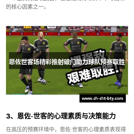
的核心因素之一。
3、恩佐·世客的心理素质与决策能力
在高压的预赛环境中，恩佐·世客的心理素质表现得