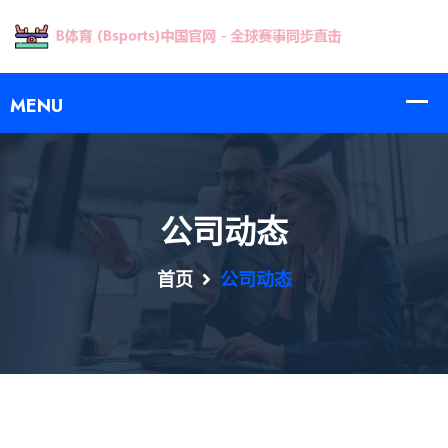
公司动态
首页
公司动态