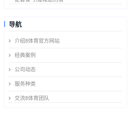
导航
介绍B体育官方网站
经典案例
公司动态
服务种类
交流B体育团队