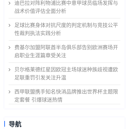
迪巴拉对阵利物浦比赛中意甲球员临场发挥与
战术价值评估全面分析
足球比赛身体对抗尺度的判定机制与竞技公平
性裁判执法实践分析
费基尔加盟阿联酋半岛俱乐部告别欧洲赛场开
启职业生涯篇章受关注
贝尔格莱德红星因欧冠主场球迷种族歧视遭欧
足联重罚引发关注升温
西甲联盟携手知名快消品牌推出世界杯主题限
定套餐 引爆球迷热情
导航