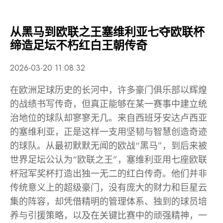
从黑马到欧联之王塞维利亚七夺欧联杯
缔造足坛不朽红白王朝传奇
2026-03-20 11:08:32
在欧洲足球历史的长河中，许多豪门俱乐部以辉煌
的战绩书写传奇，但真正能够在某一赛事中建立统
治地位的球队却寥寥无几。来自西班牙安达卢西亚
的塞维利亚，正是这样一支用坚韧与智慧创造奇迹
的球队。从最初默默无闻的欧战“黑马”，到后来被
世界足坛公认为“欧联之王”，塞维利亚用七座欧联
杯冠军奖杯打造出独一无二的红白传奇。他们并非
传统意义上的超级豪门，没有庞大的财力和巨星云
集的阵容，却凭借精明的管理体系、独到的球员培
养与引援策略，以及在关键比赛中的顽强精神，一