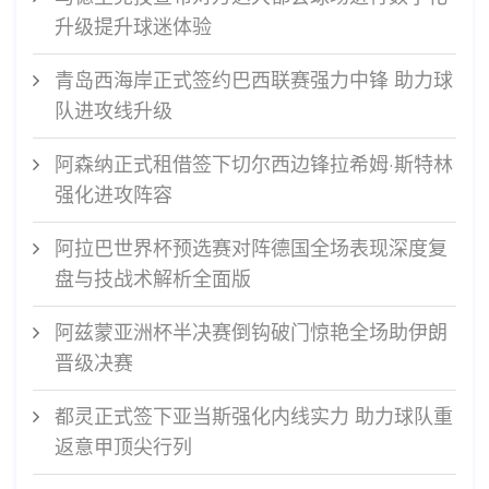
升级提升球迷体验
青岛西海岸正式签约巴西联赛强力中锋 助力球
队进攻线升级
阿森纳正式租借签下切尔西边锋拉希姆·斯特林
强化进攻阵容
阿拉巴世界杯预选赛对阵德国全场表现深度复
盘与技战术解析全面版
阿兹蒙亚洲杯半决赛倒钩破门惊艳全场助伊朗
晋级决赛
都灵正式签下亚当斯强化内线实力 助力球队重
返意甲顶尖行列